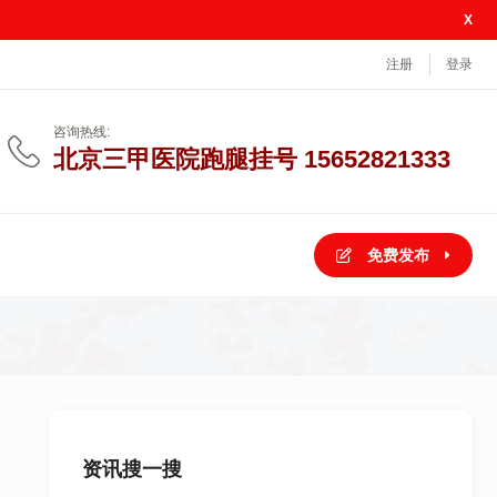
X
注册
登录
咨询热线:
北京三甲医院跑腿挂号 15652821333
免费发布
PHP
医
院
预
约
挂
号
系
统
资讯搜一搜
建