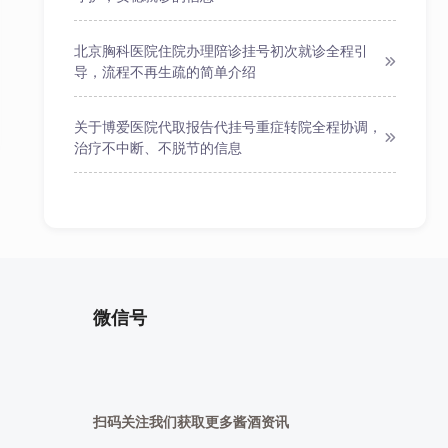
类
信
息
北京胸科医院住院办理陪诊挂号初次就诊全程引
网
导，流程不再生疏的简单介绍
佛
山
关于博爱医院代取报告代挂号重症转院全程协调，
分
治疗不中断、不脱节的信息
类
信
息
网
江
门
分
类
微信号
信
息
网
茂
名
分
扫码关注我们获取更多酱酒资讯
类