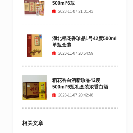
500ml*6瓶
类
信
2023-11-07 21:01:43
息
网
重
庆
湖北稻花香珍品1号42度500ml
分
单瓶盒装
类
2023-11-07 20:54:59
信
息
网
广
州
稻花香白酒新珍品42度
分
500ml*6瓶礼盒装浓香白酒
类
2023-11-07 20:42:48
信
息
网
深
相关文章
圳
分