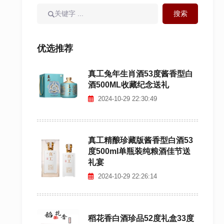
站
技
术
社
区
优选推荐
北
京
真工兔年生肖酒53度酱香型白
分
酒500ML收藏纪念送礼
类
信
2024-10-29 22:30:49
息
网
上
海
真工精酿珍藏版酱香型白酒53
分
度500ml单瓶装纯粮酒佳节送
类
礼宴
信
2024-10-29 22:26:14
息
网
天
津
稻花香白酒珍品52度礼盒33度
分