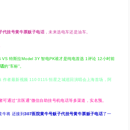
贩子代挂号黄牛票贩子电话
，未来选电车还是油车。
。
 VS 特斯拉Model 3Y 智电PK谁才是纯电首选 1评论 12小时前
电话
的“车标”。
作者最新视频 110 0115 恒星之城巡回演唱会上海首场，阿
患者可通过“京医通”微信自助挂号机电话等多渠道，实名预。
牛将 还接到
307医院黄牛号贩子代挂号黄牛票贩子电话
了一