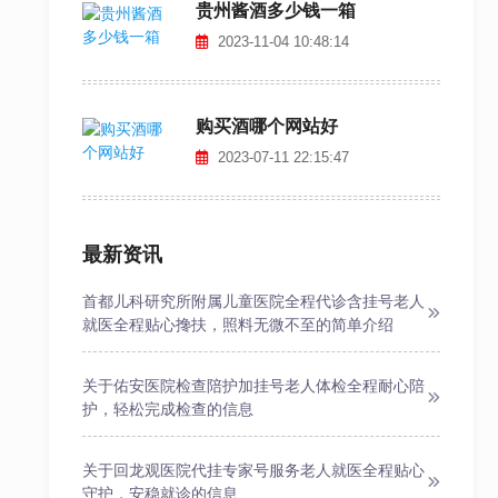
类
贵州酱酒多少钱一箱
信
2023-11-04 10:48:14
息
网
珠
购买酒哪个网站好
海
分
2023-07-11 22:15:47
类
信
息
网
最新资讯
汕
头
首都儿科研究所附属儿童医院全程代诊含挂号老人
分
就医全程贴心搀扶，照料无微不至的简单介绍
类
信
息
关于佑安医院检查陪护加挂号老人体检全程耐心陪
网
护，轻松完成检查的信息
韶
关
关于回龙观医院代挂专家号服务老人就医全程贴心
分
守护，安稳就诊的信息