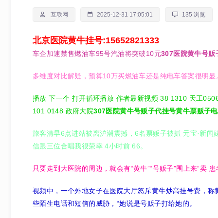
互联网
2025-12-31 17:05:01
135 浏览
北京医院黄牛挂号:15652821333
车企加速禁售燃油车95号汽油将突破10元
307医院黄牛号
多维度对比解疑，预算10万买燃油车还是纯电车答案很明显
播放 下一个 打开循环播放 作者最新视频 38 1310 天工0506
101 0148 政府大院
307医院黄牛号贩子代挂号黄牛票贩子
旅客清早6点进站被离沪潮震撼，6名票贩子被抓 元宝·新闻妹 
信跟三位合唱我很荣幸 4小时前 66。
只要走到大医院的周边，就会有“黄牛”“号贩子”围上来“卖 
视频中，一个外地女子在医院大厅怒斥黄牛炒高挂号费，称黄
些陌生电话和短信的威胁，“她说是号贩子打给她的。