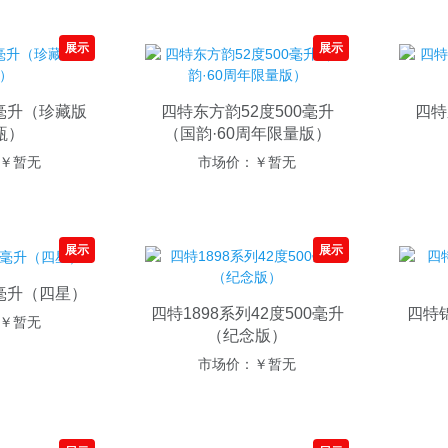
展示
展示
0毫升（珍藏版
四特东方韵52度500毫升
四特
瓶）
（国韵·60周年限量版）
￥暂无
市场价：
￥暂无
展示
展示
0毫升（四星）
四特1898系列42度500毫升
四特锦
￥暂无
（纪念版）
市场价：
￥暂无