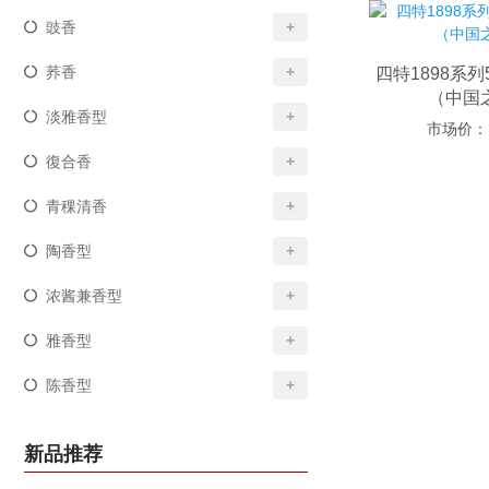
豉香
+
荞香
+
四特1898系列
（中国
淡雅香型
+
市场价：
復合香
+
青稞清香
+
陶香型
+
浓酱兼香型
+
雅香型
+
陈香型
+
新品推荐