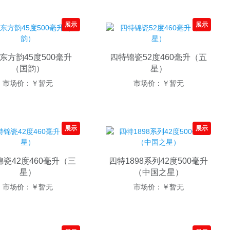
站
技
术
展示
展示
社
区
北
东方韵45度500毫升
四特锦瓷52度460毫升（五
京
（国韵）
星）
分
市场价：
￥暂无
市场价：
￥暂无
类
信
息
网
展示
展示
上
海
分
瓷42度460毫升（三
四特1898系列42度500毫升
类
星）
（中国之星）
信
息
市场价：
￥暂无
市场价：
￥暂无
网
天
津
分