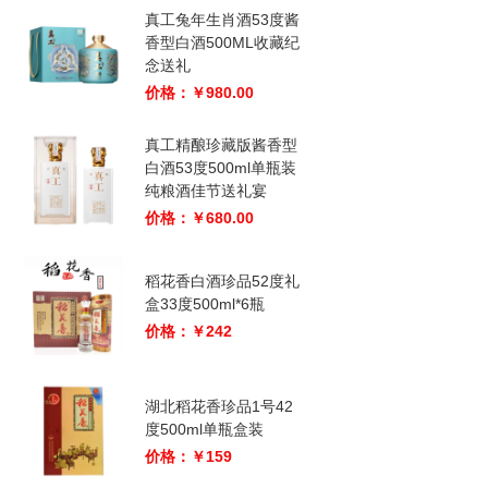
真工兔年生肖酒53度酱
香型白酒500ML收藏纪
念送礼
价格：￥980.00
真工精酿珍藏版酱香型
白酒53度500ml单瓶装
纯粮酒佳节送礼宴
价格：￥680.00
稻花香白酒珍品52度礼
盒33度500ml*6瓶
价格：￥242
湖北稻花香珍品1号42
度500ml单瓶盒装
价格：￥159