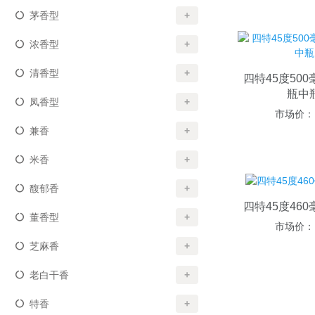
茅香型
+
浓香型
+
清香型
+
四特45度50
瓶中
凤香型
+
市场价：
兼香
+
米香
+
馥郁香
+
四特45度46
董香型
+
市场价：
芝麻香
+
老白干香
+
特香
+