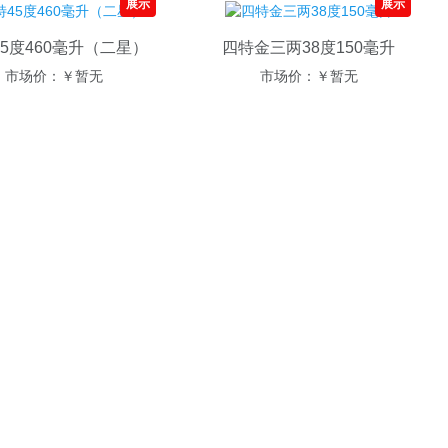
展示
展示
类
信
5度460毫升（二星）
四特金三两38度150毫升
息
市场价：
￥暂无
市场价：
￥暂无
网
重
庆
分
类
信
息
网
广
州
分
类
信
息
网
深
圳
分