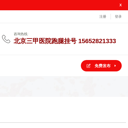
X
注册
登录
咨询热线:
北京三甲医院跑腿挂号 15652821333
免费发布
PHP
医
院
预
约
挂
号
系
统
建