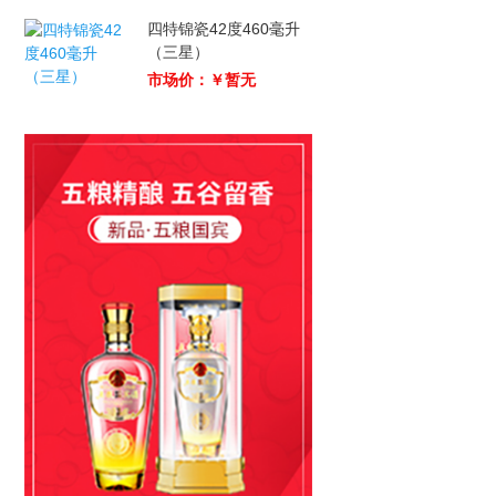
四特锦瓷42度460毫升
（三星）
市场价：￥暂无